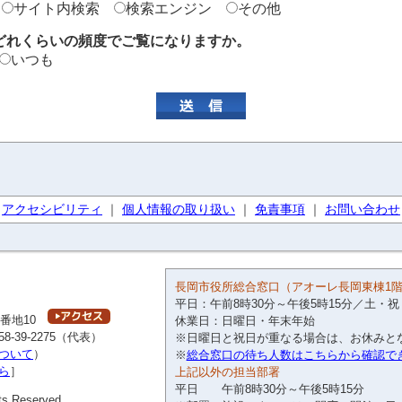
サイト内検索
検索エンジン
その他
どれくらいの頻度でご覧になりますか。
いつも
アクセシビリティ
｜
個人情報の取り扱い
｜
免責事項
｜
お問い合わせ
長岡市役所総合窓口（アオーレ長岡東棟1
平日：午前8時30分～午後5時15分／土・祝
4番地10
休業日：日曜日・年末年始
58-39-2275（代表）
※日曜日と祝日が重なる場合は、お休みと
ついて
）
※
総合窓口の待ち人数はこちらから確認で
ら
］
上記以外の担当部署
平日 午前8時30分～午後5時15分
ts Reserved.