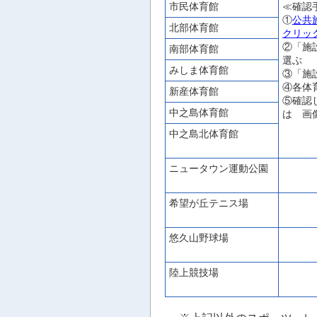
市民体育館
≪確認
①
公共
北部体育館
クリッ
②「施
南部体育館
選ぶ
みしま体育館
③「施
④各体
新産体育館
⑤確認
中之島体育館
は 画
中之島北体育館
ニュータウン運動公園
希望が丘テニス場
悠久山野球場
陸上競技場