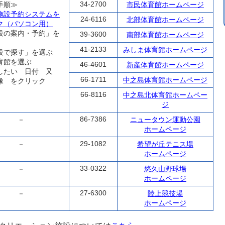
34-2700
手順≫
市民体育館ホームページ
施設予約システムを
24-6116
北部体育館ホームページ
ク（パソコン用）
設の案内・予約」を
39-3600
南部体育館ホームページ
41-2133
みしま体育館ホームページ
設で探す」を選ぶ
育館を選ぶ
46-4601
新産体育館ホームページ
したい 日付 又
66-1711
中之島体育館ホームページ
像 をクリック
66-8116
中之島北体育館ホームペー
ジ
86-7386
－
ニュータウン運動公園
ホームページ
29-1082
－
希望が丘テニス場
ホームページ
33-0322
－
悠久山野球場
ホームページ
27-6300
－
陸上競技場
ホームページ