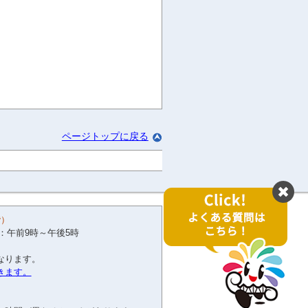
ページトップに戻る
階）
：午前9時～午後5時
開く
なります。
きます。